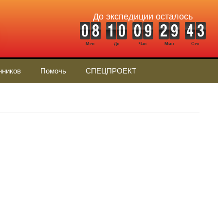
До экспедиции осталось
Мес
Дн
Час
Мин
Сек
нников
Помочь
СПЕЦПРОЕКТ