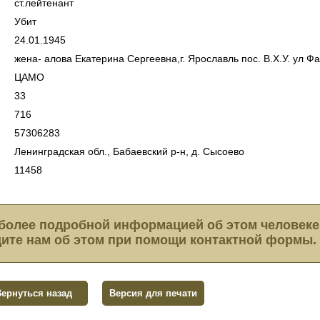
ст.лейтенант
Убит
24.01.1945
жена- алова Екатерина Сергеевна,г. Ярославль пос. В.Х.У. ул Фа
ЦАМО
33
716
57306283
Ленинградская обл., Бабаевский р-н, д. Сысоево
11458
более подробной информацией об этом человеке
ите нам об этом при помощи контактной формы.
Вернуться назад
Версия для печати