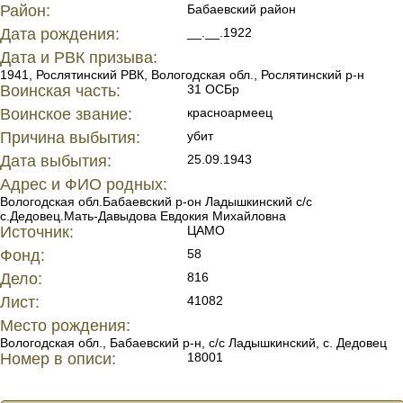
Район:
Бабаевский район
Дата рождения:
__.__.1922
Дата и РВК призыва:
1941, Рослятинский РВК, Вологодская обл., Рослятинский р-н
Воинская часть:
31 ОСБр
Воинское звание:
красноармеец
Причина выбытия:
убит
Дата выбытия:
25.09.1943
Адрес и ФИО родных:
Вологодская обл.Бабаевский р-он Ладышкинский с/с
с.Дедовец.Мать-Давыдова Евдокия Михайловна
Источник:
ЦАМО
Фонд:
58
Дело:
816
Лист:
41082
Место рождения:
Вологодская обл., Бабаевский р-н, с/с Ладышкинский, с. Дедовец
Номер в описи:
18001