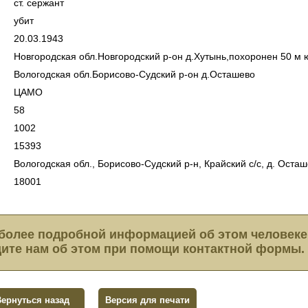
ст. сержант
убит
20.03.1943
Новгородская обл.Новгородский р-он д.Хутынь,похоронен 50 м 
Вологодская обл.Борисово-Судский р-он д.Осташево
ЦАМО
58
1002
15393
Вологодская обл., Борисово-Судский р-н, Крайский с/с, д. Оста
18001
более подробной информацией об этом человеке
ите нам об этом при помощи контактной формы.
Вернуться назад
Версия для печати