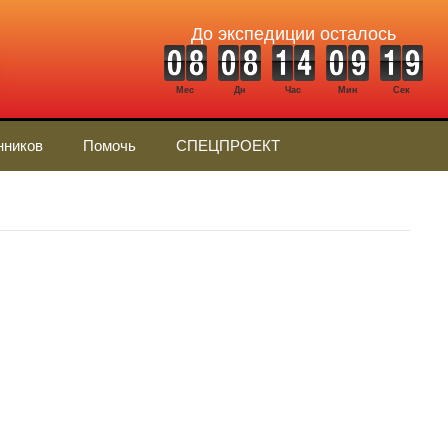
До экспедиции осталось
Мес
Дн
Час
Мин
Сек
нников
Помочь
СПЕЦПРОЕКТ