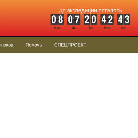
До экспедиции осталось
Мес
Дн
Час
Мин
Сек
нников
Помочь
СПЕЦПРОЕКТ