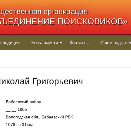
щественная организация
БЪЕДИНЕНИЕ ПОИСКОВИКОВ»
спедиции
Книга памяти
Контакты
Ищем родстве
колай Григорьевич
Бабаевский район
__.__.1905
Вологодская обл., Бабаевский РВК
1076 сп 314сд