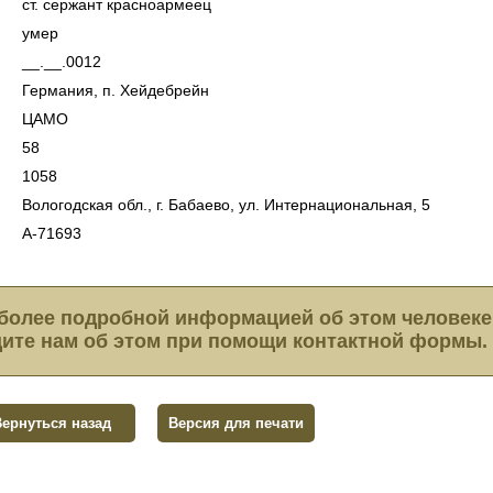
ст. сержант красноармеец
умер
__.__.0012
Германия, п. Хейдебрейн
ЦАМО
58
1058
Вологодская обл., г. Бабаево, ул. Интернациональная, 5
А-71693
более подробной информацией об этом человеке
ите нам об этом при помощи контактной формы.
Вернуться назад
Версия для печати