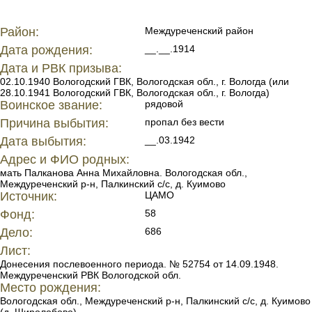
Район:
Междуреченский район
Дата рождения:
__.__.1914
Дата и РВК призыва:
02.10.1940 Вологодский ГВК, Вологодская обл., г. Вологда (или
28.10.1941 Вологодский ГВК, Вологодская обл., г. Вологда)
Воинское звание:
рядовой
Причина выбытия:
пропал без вести
Дата выбытия:
__.03.1942
Адрес и ФИО родных:
мать Палканова Анна Михайловна. Вологодская обл.,
Междуреченский р-н, Палкинский с/с, д. Куимово
Источник:
ЦАМО
Фонд:
58
Дело:
686
Лист:
Донесения послевоенного периода. № 52754 от 14.09.1948.
Междуреченский РВК Вологодской обл.
Место рождения:
Вологодская обл., Междуреченский р-н, Палкинский с/с, д. Куимово
(д. Широлобово)