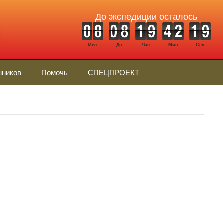
До экспедиции осталось
Мес
Дн
Час
Мин
Сек
нников
Помочь
СПЕЦПРОЕКТ