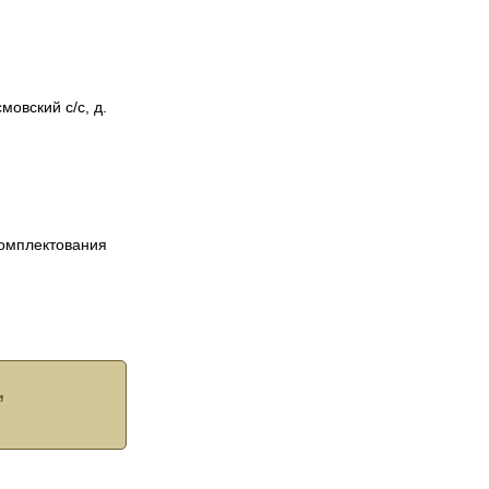
мовский с/с, д.
комплектования
,