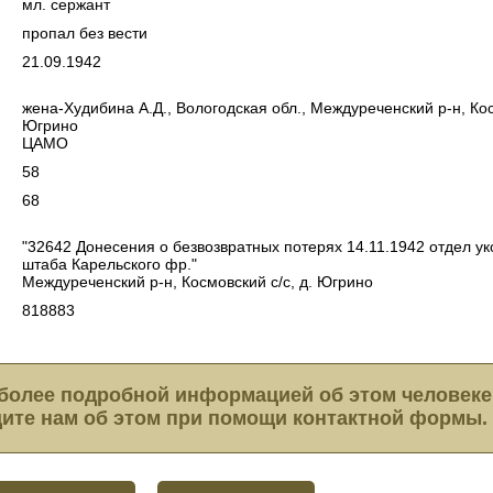
мл. сержант
пропал без вести
21.09.1942
жена-Худибина А.Д., Вологодская обл., Междуреченский р-н, Кос
Югрино
ЦАМО
58
68
"32642 Донесения о безвозвратных потерях 14.11.1942 отдел у
штаба Карельского фр."
Междуреченский р-н, Космовский с/с, д. Югрино
818883
более подробной информацией об этом человеке
ите нам об этом при помощи контактной формы.