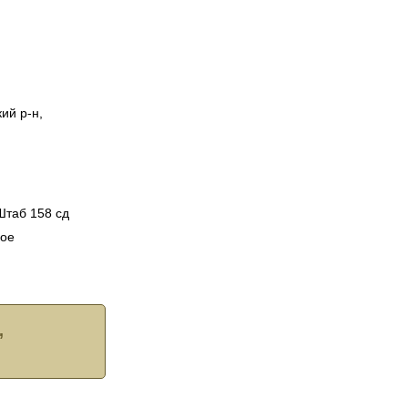
ий р-н,
Штаб 158 сд
кое
,