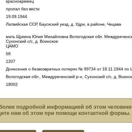
красноармеец
пропал без вести
19.09.1944
Латвийская ССР, Баускский уезд, д. Удри, в районе, Чецава
мать Щукина Юлия Михайловна Вологодская обл. Междуреченск
Сухонский с/с, д. Воинское
ЦАМО
58
1207
Донесения о безвозвратных потерях № 99734 от 18.11.1944 по 
Вологодская обл., Междуреченский р-н, Сухонский с/с, д. Воинс
18002
более подробной информацией об этом человеке
ите нам об этом при помощи контактной формы.