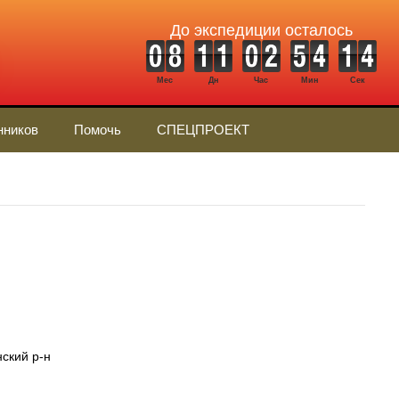
До экспедиции осталось
Мес
Дн
Час
Мин
Сек
нников
Помочь
СПЕЦПРОЕКТ
ский р-н