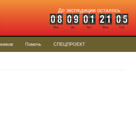
До экспедиции осталось
Мес
Дн
Час
Мин
Сек
нников
Помочь
СПЕЦПРОЕКТ