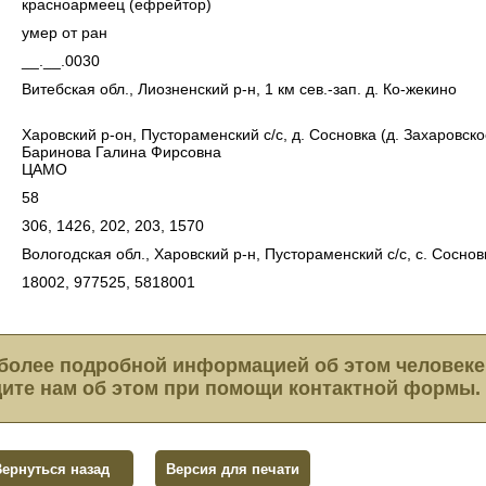
красноармеец (ефрейтор)
умер от ран
__.__.0030
Витебская обл., Лиозненский р-н, 1 км сев.-зап. д. Ко-жекино
Харовский р-он, Пустораменский с/с, д. Сосновка (д. Захаровск
Баринова Галина Фирсовна
ЦАМО
58
306, 1426, 202, 203, 1570
Вологодская обл., Харовский р-н, Пустораменский с/с, с. Соснов
18002, 977525, 5818001
более подробной информацией об этом человеке
ите нам об этом при помощи контактной формы.
Вернуться назад
Версия для печати