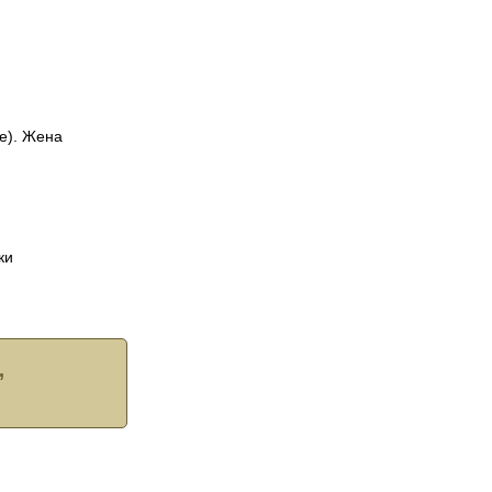
ое). Жена
ки
,