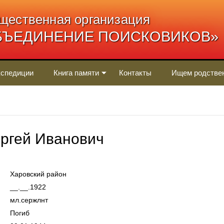
щественная организация
БЪЕДИНЕНИЕ ПОИСКОВИКОВ»
спедиции
Книга памяти
Контакты
Ищем родстве
ргей Иванович
Харовский район
__.__.1922
мл.сержлнт
Погиб