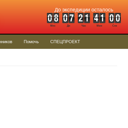
До экспедиции осталось
Мес
Дн
Час
Мин
Сек
нников
Помочь
СПЕЦПРОЕКТ