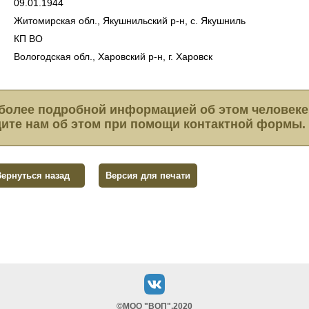
09.01.1944
Житомирская обл., Якушнильский р-н, с. Якушниль
КП ВО
Вологодская обл., Харовский р-н, г. Харовск
более подробной информацией об этом человеке
ите нам об этом при помощи контактной формы.
Вернуться назад
Версия для печати
©МОО "ВОП",2020