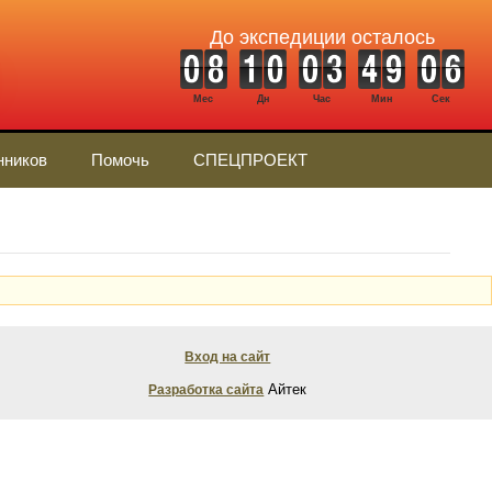
До экспедиции осталось
Мес
Дн
Час
Мин
Сек
нников
Помочь
СПЕЦПРОЕКТ
Вход на сайт
Айтек
Разработка сайта