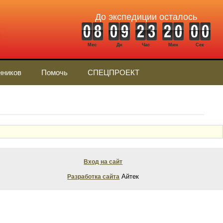
До экспедиции осталось
Мес
Дн
Час
Мин
Сек
нников
Помочь
СПЕЦПРОЕКТ
Вход на сайт
Айтек
Разработка сайта