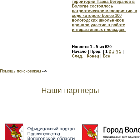
территории Парка Ветеранов в
Вологде состоялось
патриотическое мероприятие, в
ходе которого более 100
вологодских школьников
приняли участие в работе
интерактивных площадок.
Новости 1 - 5 из 620
Начало | Пред. |
1
2
3
4
5
|
След.
|
Конец
|
Все
Помощь поисковикам
-->
Наши партнеры