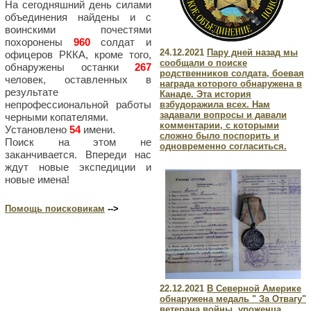
На сегодняшний день силами
объединения найдены и с
воинскими почестями
похоронены
960
солдат и
24.12.2021
Пару дней назад мы
офицеров РККА, кроме того,
сообщали о поиске
обнаружены останки
267
родственников солдата, боевая
человек, оставленных в
награда которого обнаружена в
результате
Канаде. Эта история
непрофессиональной работы
взбудоражила всех. Нам
задавали вопросы и давали
черными копателями.
комментарии, с которыми
Установлено
54
имени.
сложно было поспорить и
Поиск на этом не
одновременно согласиться.
заканчивается. Впереди нас
ждут новые экспедиции и
новые имена!
Помощь поисковикам
-->
22.12.2021
В Северной Америке
обнаружена медаль " За Отвагу"
ветерана войны, уроженца