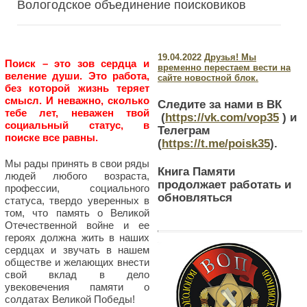
Вологодское объединение поисковиков
19.04.2022
Друзья! Мы
Поиск – это зов сердца и
временно перестаем вести на
веление души. Это работа,
сайте новостной блок.
без которой жизнь теряет
смысл. И неважно, сколько
Следите за нами в ВК
тебе лет, неважен твой
(
https://vk.com/vop35
) и
социальный статус, в
Телеграм
поиске все равны.
(
https://t.me/poisk35
).
Мы рады принять в свои ряды
Книга Памяти
людей любого возраста,
продолжает работать и
профессии, социального
обновляться
статуса, твердо уверенных в
том, что память о Великой
Отечественной войне и ее
героях должна жить в наших
сердцах и звучать в нашем
обществе и желающих внести
свой вклад в дело
увековечения памяти о
солдатах Великой Победы!