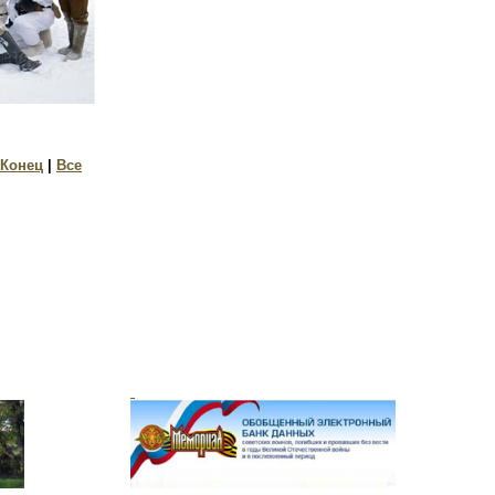
Конец
|
Все