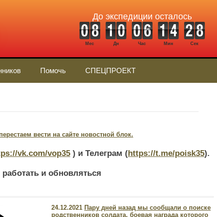
До экспедиции осталось
Мес
Дн
Час
Мин
Сек
нников
Помочь
СПЕЦПРОЕКТ
ерестаем вести на сайте новостной блок.
tps://vk.com/vop35
) и Телеграм (
https://t.me/poisk35
).
 работать и обновляться
24.12.2021
Пару дней назад мы сообщали о поиске
родственников солдата, боевая награда которого