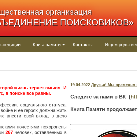
щественная организация
БЪЕДИНЕНИЕ ПОИСКОВИКОВ»
спедиции
Книга памяти
Контакты
Ищем родстве
19.04.2022
Друзья! Мы временно п
оторой жизнь теряет смысл. И
с, в поиске все равны.
Следите за нами в ВК (
ht
фессии, социального статуса,
Книга Памяти продолжает
 войне и ее героях должна жить
х внести свой вклад в дело
нскими почестями похоронены
нки
267
человек, оставленных в