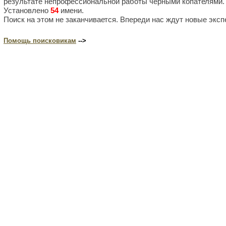
результате непрофессиональной работы черными копателями.
Установлено
54
имени.
Поиск на этом не заканчивается. Впереди нас ждут новые эксп
Помощь поисковикам
-->