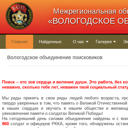
Межрегиональная об
«ВОЛОГОДСКОЕ О
Главная
Найденные
О нас
Галерея
Эк
Вологодское объединение поисковиков
Поиск – это зов сердца и веление души. Это работа, без к
неважно, сколько тебе лет, неважен твой социальный стату
Мы рады принять в свои ряды людей любого возраста, про
твердо уверенных в том, что память о Великой Отечественной
в наших сердцах и звучать в нашем обществе и желающи
увековечения памяти о солдатах Великой Победы!
На сегодняшний день силами объединения найдены и с вои
960
солдат и офицеров РККА, кроме того, обнаружены оста