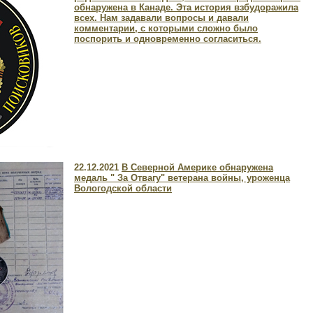
обнаружена в Канаде. Эта история взбудоражила
всех. Нам задавали вопросы и давали
комментарии, с которыми сложно было
поспорить и одновременно согласиться.
22.12.2021
В Северной Америке обнаружена
медаль " За Отвагу" ветерана войны, уроженца
Вологодской области