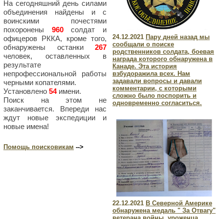
На сегодняшний день силами
объединения найдены и с
воинскими почестями
похоронены
960
солдат и
24.12.2021
Пару дней назад мы
офицеров РККА, кроме того,
сообщали о поиске
обнаружены останки
267
родственников солдата, боевая
человек, оставленных в
награда которого обнаружена в
результате
Канаде. Эта история
непрофессиональной работы
взбудоражила всех. Нам
задавали вопросы и давали
черными копателями.
комментарии, с которыми
Установлено
54
имени.
сложно было поспорить и
Поиск на этом не
одновременно согласиться.
заканчивается. Впереди нас
ждут новые экспедиции и
новые имена!
Помощь поисковикам
-->
22.12.2021
В Северной Америке
обнаружена медаль " За Отвагу"
ветерана войны, уроженца