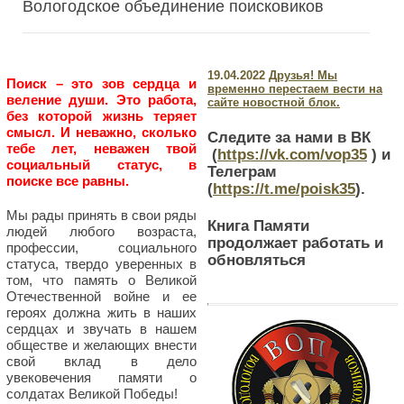
Вологодское объединение поисковиков
19.04.2022
Друзья! Мы
Поиск – это зов сердца и
временно перестаем вести на
веление души. Это работа,
сайте новостной блок.
без которой жизнь теряет
смысл. И неважно, сколько
Следите за нами в ВК
тебе лет, неважен твой
(
https://vk.com/vop35
) и
социальный статус, в
Телеграм
поиске все равны.
(
https://t.me/poisk35
).
Мы рады принять в свои ряды
Книга Памяти
людей любого возраста,
продолжает работать и
профессии, социального
обновляться
статуса, твердо уверенных в
том, что память о Великой
Отечественной войне и ее
героях должна жить в наших
сердцах и звучать в нашем
обществе и желающих внести
свой вклад в дело
увековечения памяти о
солдатах Великой Победы!