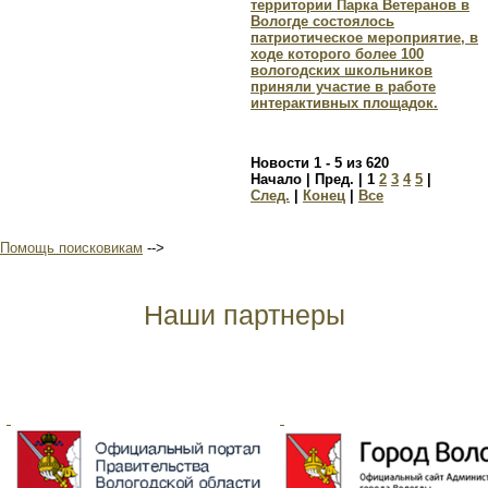
территории Парка Ветеранов в
Вологде состоялось
патриотическое мероприятие, в
ходе которого более 100
вологодских школьников
приняли участие в работе
интерактивных площадок.
Новости 1 - 5 из 620
Начало | Пред. |
1
2
3
4
5
|
След.
|
Конец
|
Все
Помощь поисковикам
-->
Наши партнеры