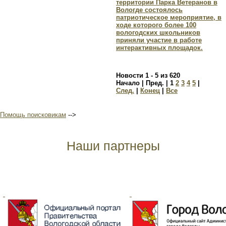
территории Парка Ветеранов в
Вологде состоялось
патриотическое мероприятие, в
ходе которого более 100
вологодских школьников
приняли участие в работе
интерактивных площадок.
Новости 1 - 5 из 620
Начало | Пред. |
1
2
3
4
5
|
След.
|
Конец
|
Все
Помощь поисковикам
-->
Наши партнеры