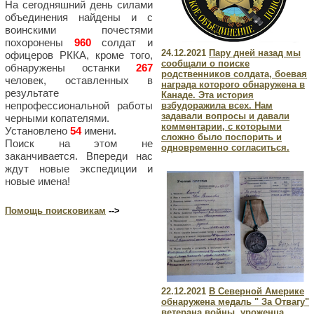
На сегодняшний день силами
объединения найдены и с
воинскими почестями
похоронены
960
солдат и
24.12.2021
Пару дней назад мы
офицеров РККА, кроме того,
сообщали о поиске
обнаружены останки
267
родственников солдата, боевая
человек, оставленных в
награда которого обнаружена в
результате
Канаде. Эта история
непрофессиональной работы
взбудоражила всех. Нам
задавали вопросы и давали
черными копателями.
комментарии, с которыми
Установлено
54
имени.
сложно было поспорить и
Поиск на этом не
одновременно согласиться.
заканчивается. Впереди нас
ждут новые экспедиции и
новые имена!
Помощь поисковикам
-->
22.12.2021
В Северной Америке
обнаружена медаль " За Отвагу"
ветерана войны, уроженца