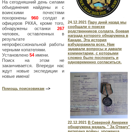
На сегодняшний день силами
объединения найдены и с
воинскими почестями
похоронены
960
солдат и
24.12.2021
Пару дней назад мы
офицеров РККА, кроме того,
сообщали о поиске
обнаружены останки
267
родственников солдата, боевая
человек, оставленных в
награда которого обнаружена в
результате
Канаде. Эта история
непрофессиональной работы
взбудоражила всех. Нам
задавали вопросы и давали
черными копателями.
комментарии, с которыми
Установлено
54
имени.
сложно было поспорить и
Поиск на этом не
одновременно согласиться.
заканчивается. Впереди нас
ждут новые экспедиции и
новые имена!
Помощь поисковикам
-->
22.12.2021
В Северной Америке
обнаружена медаль " За Отвагу"
ветерана войны, уроженца