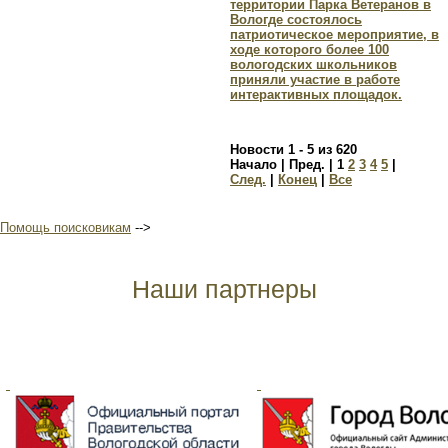
территории Парка Ветеранов в
Вологде состоялось
патриотическое мероприятие, в
ходе которого более 100
вологодских школьников
приняли участие в работе
интерактивных площадок.
Новости 1 - 5 из 620
Начало | Пред. |
1
2
3
4
5
|
След.
|
Конец
|
Все
Помощь поисковикам
-->
Наши партнеры