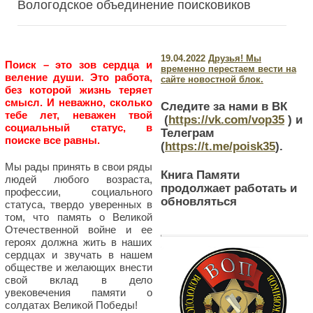
Вологодское объединение поисковиков
19.04.2022
Друзья! Мы
Поиск – это зов сердца и
временно перестаем вести на
веление души. Это работа,
сайте новостной блок.
без которой жизнь теряет
смысл. И неважно, сколько
Следите за нами в ВК
тебе лет, неважен твой
(
https://vk.com/vop35
) и
социальный статус, в
Телеграм
поиске все равны.
(
https://t.me/poisk35
).
Мы рады принять в свои ряды
Книга Памяти
людей любого возраста,
продолжает работать и
профессии, социального
обновляться
статуса, твердо уверенных в
том, что память о Великой
Отечественной войне и ее
героях должна жить в наших
сердцах и звучать в нашем
обществе и желающих внести
свой вклад в дело
увековечения памяти о
солдатах Великой Победы!