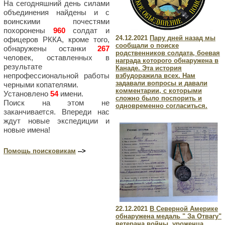
На сегодняшний день силами
объединения найдены и с
воинскими почестями
похоронены
960
солдат и
24.12.2021
Пару дней назад мы
офицеров РККА, кроме того,
сообщали о поиске
обнаружены останки
267
родственников солдата, боевая
человек, оставленных в
награда которого обнаружена в
результате
Канаде. Эта история
непрофессиональной работы
взбудоражила всех. Нам
задавали вопросы и давали
черными копателями.
комментарии, с которыми
Установлено
54
имени.
сложно было поспорить и
Поиск на этом не
одновременно согласиться.
заканчивается. Впереди нас
ждут новые экспедиции и
новые имена!
Помощь поисковикам
-->
22.12.2021
В Северной Америке
обнаружена медаль " За Отвагу"
ветерана войны, уроженца