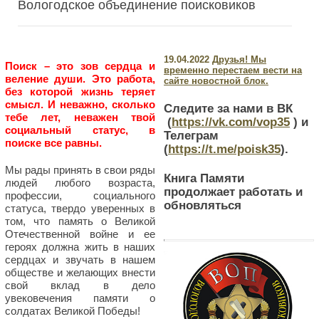
Вологодское объединение поисковиков
19.04.2022
Друзья! Мы
Поиск – это зов сердца и
временно перестаем вести на
веление души. Это работа,
сайте новостной блок.
без которой жизнь теряет
смысл. И неважно, сколько
Следите за нами в ВК
тебе лет, неважен твой
(
https://vk.com/vop35
) и
социальный статус, в
Телеграм
поиске все равны.
(
https://t.me/poisk35
).
Мы рады принять в свои ряды
Книга Памяти
людей любого возраста,
продолжает работать и
профессии, социального
обновляться
статуса, твердо уверенных в
том, что память о Великой
Отечественной войне и ее
героях должна жить в наших
сердцах и звучать в нашем
обществе и желающих внести
свой вклад в дело
увековечения памяти о
солдатах Великой Победы!