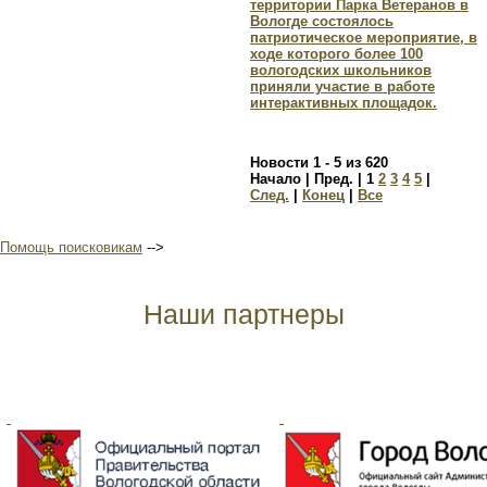
территории Парка Ветеранов в
Вологде состоялось
патриотическое мероприятие, в
ходе которого более 100
вологодских школьников
приняли участие в работе
интерактивных площадок.
Новости 1 - 5 из 620
Начало | Пред. |
1
2
3
4
5
|
След.
|
Конец
|
Все
Помощь поисковикам
-->
Наши партнеры