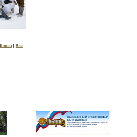
Конец
|
Все