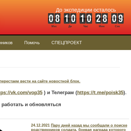
До экспедиции осталось
Мес
Дн
Час
Мин
Сек
нников
Помочь
СПЕЦПРОЕКТ
ерестаем вести на сайте новостной блок.
tps://vk.com/vop35
) и Телеграм (
https://t.me/poisk35
).
 работать и обновляться
24.12.2021
Пару дней назад мы сообщали о поиске
родственников солдата, боевая награда которого