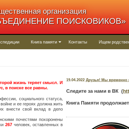
щественная организация
БЪЕДИНЕНИЕ ПОИСКОВИКОВ»
спедиции
Книга памяти
Контакты
Ищем родстве
19.04.2022
Друзья! Мы временно п
оторой жизнь теряет смысл. И
с, в поиске все равны.
Следите за нами в ВК (
ht
фессии, социального статуса,
Книга Памяти продолжает
 войне и ее героях должна жить
х внести свой вклад в дело
нскими почестями похоронены
нки
267
человек, оставленных в