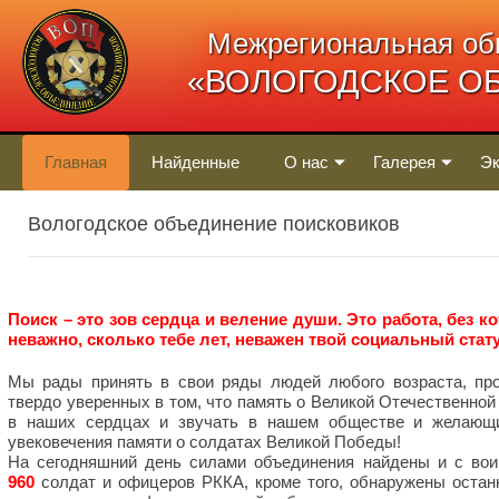
Межрегиональная об
«ВОЛОГОДСКОЕ О
Главная
Найденные
О нас
Галерея
Эк
Вологодское объединение поисковиков
Поиск – это зов сердца и веление души. Это работа, без к
неважно, сколько тебе лет, неважен твой социальный стату
Мы рады принять в свои ряды людей любого возраста, про
твердо уверенных в том, что память о Великой Отечественной
в наших сердцах и звучать в нашем обществе и желающи
увековечения памяти о солдатах Великой Победы!
На сегодняшний день силами объединения найдены и с вои
960
солдат и офицеров РККА, кроме того, обнаружены оста