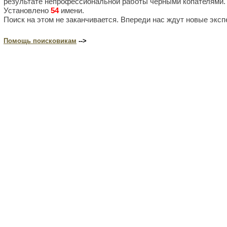
результате непрофессиональной работы черными копателями.
Установлено
54
имени.
Поиск на этом не заканчивается. Впереди нас ждут новые эксп
Помощь поисковикам
-->