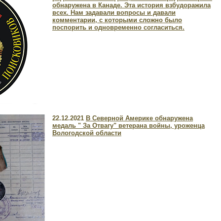
обнаружена в Канаде. Эта история взбудоражила
всех. Нам задавали вопросы и давали
комментарии, с которыми сложно было
поспорить и одновременно согласиться.
22.12.2021
В Северной Америке обнаружена
медаль " За Отвагу" ветерана войны, уроженца
Вологодской области