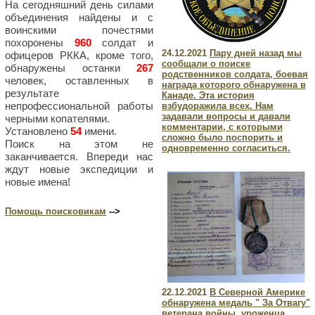
На сегодняшний день силами
объединения найдены и с
воинскими почестями
похоронены
960
солдат и
24.12.2021
Пару дней назад мы
офицеров РККА, кроме того,
сообщали о поиске
обнаружены останки
267
родственников солдата, боевая
человек, оставленных в
награда которого обнаружена в
результате
Канаде. Эта история
непрофессиональной работы
взбудоражила всех. Нам
задавали вопросы и давали
черными копателями.
комментарии, с которыми
Установлено
54
имени.
сложно было поспорить и
Поиск на этом не
одновременно согласиться.
заканчивается. Впереди нас
ждут новые экспедиции и
новые имена!
Помощь поисковикам
-->
22.12.2021
В Северной Америке
обнаружена медаль " За Отвагу"
ветерана войны, уроженца