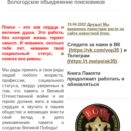
Вологодское объединение поисковиков
19.04.2022
Друзья! Мы
Поиск – это зов сердца и
временно перестаем вести на
веление души. Это работа,
сайте новостной блок.
без которой жизнь теряет
смысл. И неважно, сколько
Следите за нами в ВК
тебе лет, неважен твой
(
https://vk.com/vop35
) и
социальный статус, в
Телеграм
поиске все равны.
(
https://t.me/poisk35
).
Мы рады принять в свои ряды
Книга Памяти
людей любого возраста,
продолжает работать и
профессии, социального
обновляться
статуса, твердо уверенных в
том, что память о Великой
Отечественной войне и ее
героях должна жить в наших
сердцах и звучать в нашем
обществе и желающих внести
свой вклад в дело
увековечения памяти о
солдатах Великой Победы!