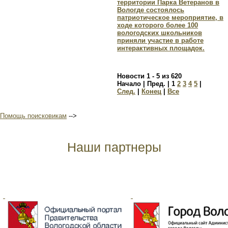
территории Парка Ветеранов в
Вологде состоялось
патриотическое мероприятие, в
ходе которого более 100
вологодских школьников
приняли участие в работе
интерактивных площадок.
Новости 1 - 5 из 620
Начало | Пред. |
1
2
3
4
5
|
След.
|
Конец
|
Все
Помощь поисковикам
-->
Наши партнеры