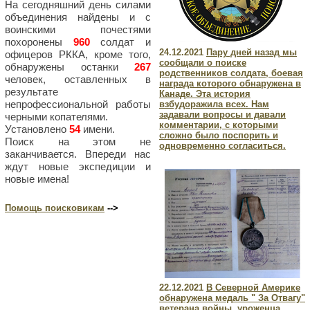
На сегодняшний день силами
объединения найдены и с
воинскими почестями
похоронены
960
солдат и
24.12.2021
Пару дней назад мы
офицеров РККА, кроме того,
сообщали о поиске
обнаружены останки
267
родственников солдата, боевая
человек, оставленных в
награда которого обнаружена в
результате
Канаде. Эта история
непрофессиональной работы
взбудоражила всех. Нам
задавали вопросы и давали
черными копателями.
комментарии, с которыми
Установлено
54
имени.
сложно было поспорить и
Поиск на этом не
одновременно согласиться.
заканчивается. Впереди нас
ждут новые экспедиции и
новые имена!
Помощь поисковикам
-->
22.12.2021
В Северной Америке
обнаружена медаль " За Отвагу"
ветерана войны, уроженца