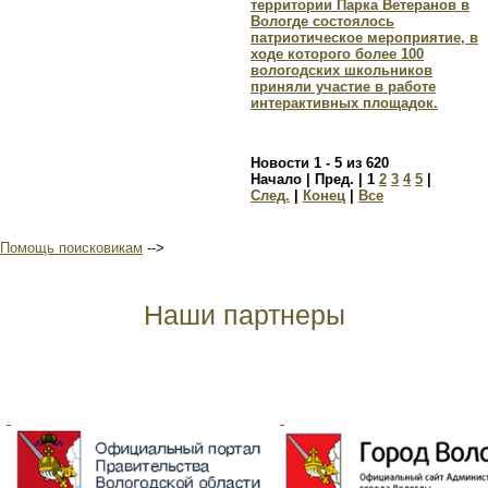
территории Парка Ветеранов в
Вологде состоялось
патриотическое мероприятие, в
ходе которого более 100
вологодских школьников
приняли участие в работе
интерактивных площадок.
Новости 1 - 5 из 620
Начало | Пред. |
1
2
3
4
5
|
След.
|
Конец
|
Все
Помощь поисковикам
-->
Наши партнеры