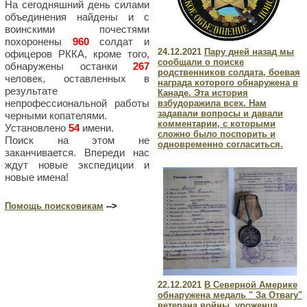
На сегодняшний день силами
объединения найдены и с
воинскими почестями
похоронены
960
солдат и
24.12.2021
Пару дней назад мы
офицеров РККА, кроме того,
сообщали о поиске
обнаружены останки
267
родственников солдата, боевая
человек, оставленных в
награда которого обнаружена в
результате
Канаде. Эта история
непрофессиональной работы
взбудоражила всех. Нам
задавали вопросы и давали
черными копателями.
комментарии, с которыми
Установлено
54
имени.
сложно было поспорить и
Поиск на этом не
одновременно согласиться.
заканчивается. Впереди нас
ждут новые экспедиции и
новые имена!
Помощь поисковикам
-->
22.12.2021
В Северной Америке
обнаружена медаль " За Отвагу"
ветерана войны, уроженца