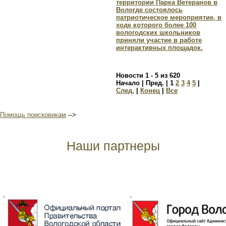
территории Парка Ветеранов в
Вологде состоялось
патриотическое мероприятие, в
ходе которого более 100
вологодских школьников
приняли участие в работе
интерактивных площадок.
Новости 1 - 5 из 620
Начало | Пред. |
1
2
3
4
5
|
След.
|
Конец
|
Все
Помощь поисковикам
-->
Наши партнеры