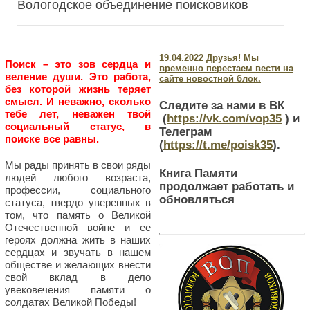
Вологодское объединение поисковиков
19.04.2022
Друзья! Мы
Поиск – это зов сердца и
временно перестаем вести на
веление души. Это работа,
сайте новостной блок.
без которой жизнь теряет
смысл. И неважно, сколько
Следите за нами в ВК
тебе лет, неважен твой
(
https://vk.com/vop35
) и
социальный статус, в
Телеграм
поиске все равны.
(
https://t.me/poisk35
).
Мы рады принять в свои ряды
Книга Памяти
людей любого возраста,
продолжает работать и
профессии, социального
обновляться
статуса, твердо уверенных в
том, что память о Великой
Отечественной войне и ее
героях должна жить в наших
сердцах и звучать в нашем
обществе и желающих внести
свой вклад в дело
увековечения памяти о
солдатах Великой Победы!