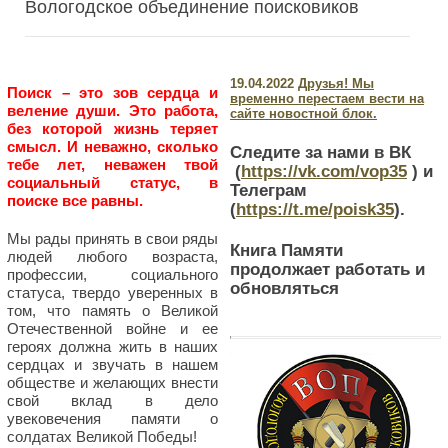
Вологодское объединение поисковиков
19.04.2022
Друзья! Мы
Поиск – это зов сердца и
временно перестаем вести на
веление души. Это работа,
сайте новостной блок.
без которой жизнь теряет
смысл. И неважно, сколько
Следите за нами в ВК
тебе лет, неважен твой
(
https://vk.com/vop35
) и
социальный статус, в
Телеграм
поиске все равны.
(
https://t.me/poisk35
).
Мы рады принять в свои ряды
Книга Памяти
людей любого возраста,
продолжает работать и
профессии, социального
обновляться
статуса, твердо уверенных в
том, что память о Великой
Отечественной войне и ее
героях должна жить в наших
сердцах и звучать в нашем
обществе и желающих внести
свой вклад в дело
увековечения памяти о
солдатах Великой Победы!