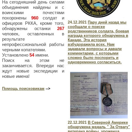
На сегодняшний день силами
объединения найдены и с
воинскими почестями
похоронены
960
солдат и
24.12.2021
Пару дней назад мы
офицеров РККА, кроме того,
сообщали о поиске
обнаружены останки
267
родственников солдата, боевая
человек, оставленных в
награда которого обнаружена в
результате
Канаде. Эта история
непрофессиональной работы
взбудоражила всех. Нам
задавали вопросы и давали
черными копателями.
комментарии, с которыми
Установлено
54
имени.
сложно было поспорить и
Поиск на этом не
одновременно согласиться.
заканчивается. Впереди нас
ждут новые экспедиции и
новые имена!
Помощь поисковикам
-->
22.12.2021
В Северной Америке
обнаружена медаль " За Отвагу"
ветерана войны, уроженца