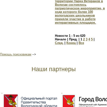
территории Парка Ветеранов в
Вологде состоялось
патриотическое мероприятие, в
ходе которого более 100
вологодских школьников
приняли участие в работе
интерактивных площадок.
Новости 1 - 5 из 620
Начало | Пред. |
1
2
3
4
5
|
След.
|
Конец
|
Все
Помощь поисковикам
-->
Наши партнеры