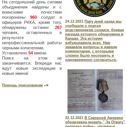
На сегодняшний день силами
объединения найдены и с
воинскими почестями
похоронены
960
солдат и
24.12.2021
Пару дней назад мы
офицеров РККА, кроме того,
сообщали о поиске
обнаружены останки
267
родственников солдата, боевая
человек, оставленных в
награда которого обнаружена в
результате
Канаде. Эта история
непрофессиональной работы
взбудоражила всех. Нам
задавали вопросы и давали
черными копателями.
комментарии, с которыми
Установлено
54
имени.
сложно было поспорить и
Поиск на этом не
одновременно согласиться.
заканчивается. Впереди нас
ждут новые экспедиции и
новые имена!
Помощь поисковикам
-->
22.12.2021
В Северной Америке
обнаружена медаль " За Отвагу"
ветерана войны, уроженца