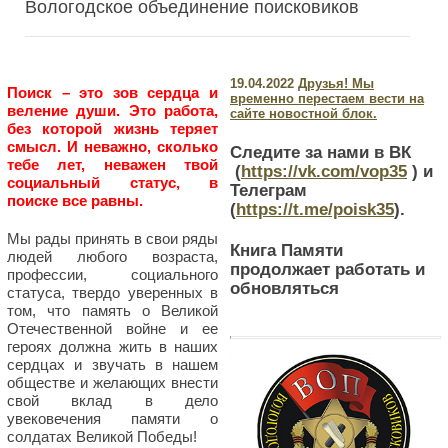
Вологодское объединение поисковиков
19.04.2022
Друзья! Мы
Поиск – это зов сердца и
временно перестаем вести на
веление души. Это работа,
сайте новостной блок.
без которой жизнь теряет
смысл. И неважно, сколько
Следите за нами в ВК
тебе лет, неважен твой
(
https://vk.com/vop35
) и
социальный статус, в
Телеграм
поиске все равны.
(
https://t.me/poisk35
).
Мы рады принять в свои ряды
Книга Памяти
людей любого возраста,
продолжает работать и
профессии, социального
обновляться
статуса, твердо уверенных в
том, что память о Великой
Отечественной войне и ее
героях должна жить в наших
сердцах и звучать в нашем
обществе и желающих внести
свой вклад в дело
увековечения памяти о
солдатах Великой Победы!