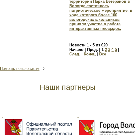
территории Парка Ветеранов в
Вологде состоялось
патриотическое мероприятие, в
ходе которого более 100
вологодских школьников
приняли участие в работе
интерактивных площадок.
Новости 1 - 5 из 620
Начало | Пред. |
1
2
3
4
5
|
След.
|
Конец
|
Все
Помощь поисковикам
-->
Наши партнеры