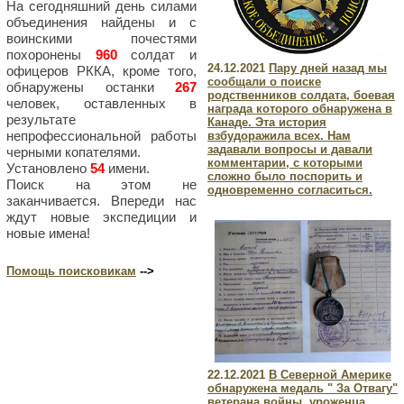
На сегодняшний день силами
объединения найдены и с
воинскими почестями
похоронены
960
солдат и
24.12.2021
Пару дней назад мы
офицеров РККА, кроме того,
сообщали о поиске
обнаружены останки
267
родственников солдата, боевая
человек, оставленных в
награда которого обнаружена в
результате
Канаде. Эта история
непрофессиональной работы
взбудоражила всех. Нам
задавали вопросы и давали
черными копателями.
комментарии, с которыми
Установлено
54
имени.
сложно было поспорить и
Поиск на этом не
одновременно согласиться.
заканчивается. Впереди нас
ждут новые экспедиции и
новые имена!
Помощь поисковикам
-->
22.12.2021
В Северной Америке
обнаружена медаль " За Отвагу"
ветерана войны, уроженца