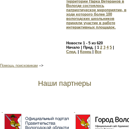
территории Парка Ветеранов в
Вологде состоялось
патриотическое мероприятие, в
ходе которого более 100
вологодских школьников
приняли участие в работе
интерактивных площадок.
Новости 1 - 5 из 620
Начало | Пред. |
1
2
3
4
5
|
След.
|
Конец
|
Все
Помощь поисковикам
-->
Наши партнеры