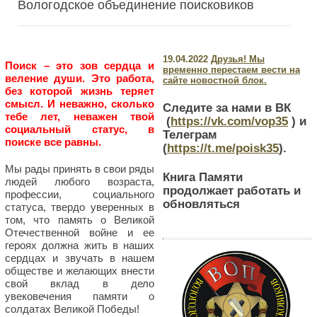
Вологодское объединение поисковиков
19.04.2022
Друзья! Мы
Поиск – это зов сердца и
временно перестаем вести на
веление души. Это работа,
сайте новостной блок.
без которой жизнь теряет
смысл. И неважно, сколько
Следите за нами в ВК
тебе лет, неважен твой
(
https://vk.com/vop35
) и
социальный статус, в
Телеграм
поиске все равны.
(
https://t.me/poisk35
).
Мы рады принять в свои ряды
Книга Памяти
людей любого возраста,
продолжает работать и
профессии, социального
обновляться
статуса, твердо уверенных в
том, что память о Великой
Отечественной войне и ее
героях должна жить в наших
сердцах и звучать в нашем
обществе и желающих внести
свой вклад в дело
увековечения памяти о
солдатах Великой Победы!